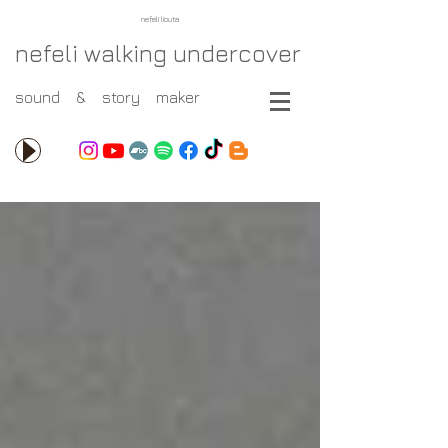
nefeli liouta
nefeli walking undercover
sound & story maker