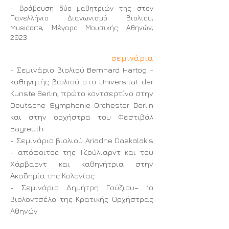
- Βράβευση δύο μαθητριών της στον
Πανελλήνιο Διαγωνισμό Βιολιού,
Musicarte, Μέγαρο Μουσικής Αθηνών,
2023
σεμινάρια
- Σεμινάριο βιολιού Bernhard Hartog -
καθηγητής βιολιού στο Universitat der
Kunste Berlin, πρώτο κοντσερτίνο στην
Deutsche Symphonie Orchester Berlin
και στην ορχήστρα του Φεστιβάλ
Bayreuth
- Σεμινάριο βιολιού Ariadne Daskalakis
- απόφοιτος της Τζούλιαρντ και του
Χάρβαρντ και καθηγήτρια στην
Ακαδημία της Κολονίας
- Σεμινάριο Δημήτρη Γούζιου– 1ο
βιολοντσέλο της Κρατικής Ορχήστρας
Αθηνών