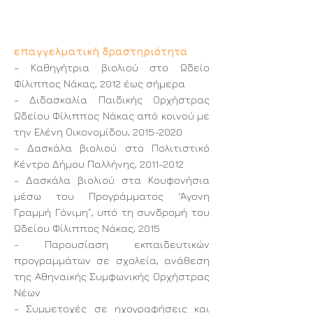
επαγγελματική δραστηριότητα
- Καθηγήτρια βιολιού στο Ωδείο
Φίλιππος Νάκας, 2012 έως σήμερα
- Διδασκαλία Παιδικής Ορχήστρας
Ωδείου Φίλιππος Νάκας από κοινού με
την Ελένη Οικονομίδου,
2015-2020
- Δασκάλα βιολιού στο Πολιτιστικό
Κέντρο Δήμου Παλλήνης,
2011-2012
- Δασκάλα βιολιού στα Κουφονήσια
μέσω του Προγράμματος 'Άγονη
Γραμμή Γόνιμη”, υπό τη συνδρομή του
Ωδείου Φίλιππος Νάκας, 2015
- Παρουσίαση εκπαιδευτικών
προγραμμάτων σε σχολεία, ανάθεση
της Αθηναϊκής Συμφωνικής Ορχήστρας
Νέων
- Συμμετοχές σε ηχογραφήσεις και