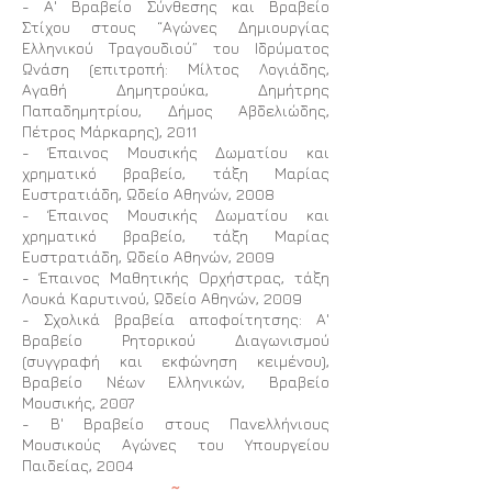
-
Α' Βραβείο Σύνθεσης και Βραβείο
Στίχου στους “Αγώνες Δημιουργίας
Ελληνικού Τραγουδιού” του Ιδρύματος
Ωνάση (επιτροπή: Μίλτος Λογιάδης,
Αγαθή Δημητρούκα, Δημήτρης
Παπαδημητρίου, Δήμος Αβδελιώδης,
Πέτρος Μάρκαρης), 2011
- Έπαινος Μουσικής Δωματίου και
χρηματικό βραβείο, τάξη Μαρίας
Ευστρατιάδη, Ωδείο Αθηνών, 2008
- Έπαινος Μουσικής Δωματίου και
χρηματικό βραβείο, τάξη Μαρίας
Ευστρατιάδη, Ωδείο Αθηνών, 2009
- Έπαινος Μαθητικής Ορχήστρας, τάξη
Λουκά Καρυτινού, Ωδείο Αθηνών, 2009
- Σχολικά βραβεία αποφοίτητσης: Α'
Βραβείο Ρητορικού Διαγωνισμού
(συγγραφή και εκφώνηση κειμένου),
Βραβείο Νέων Ελληνικών, Βραβείο
Μουσικής, 2007
- Β' Βραβείο στους Πανελλήνιους
Μουσικούς Αγώνες του Υπουργείου
Παιδείας, 2004
~