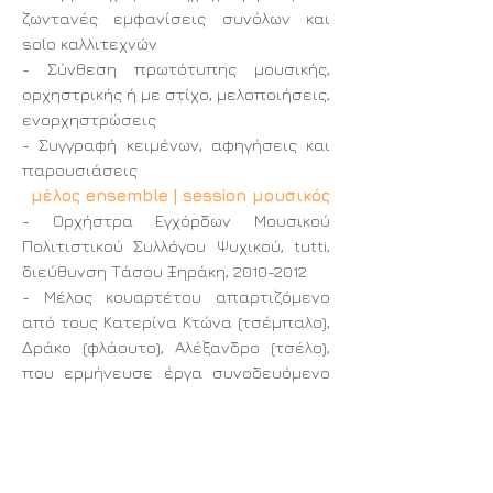
ζωντανές εμφανίσεις συνόλων και
solo καλλιτεχνών
- Σύνθεση πρωτότυπης μουσικής,
ορχηστρικής ή με στίχο, μελοποιήσεις,
ενορχηστρώσεις
- Συγγραφή κειμένων, αφηγήσεις και
παρουσιάσεις
μέλος ensemble | session μουσικός
- Ορχήστρα Εγχόρδων Μουσικού
Πολιτιστικού Συλλόγου Ψυχικού, tutti,
διεύθυνση Τάσου Ξηράκη,
2010-2012
- Μέλος κουαρτέτου απαρτιζόμενο
από τους Κατερίνα Κτώνα (τσέμπαλο),
Δράκο (φλάουτο), Αλέξανδρο (τσέλο),
που ερμήνευσε έργα συνοδευόμενο
από την Ορχήστρα Εγχόρδων
Μουσικού Πολιτιστικού Συλλόγου
Ψυχικού, διεύθυνση Τάσου Ξηράκη,
2011