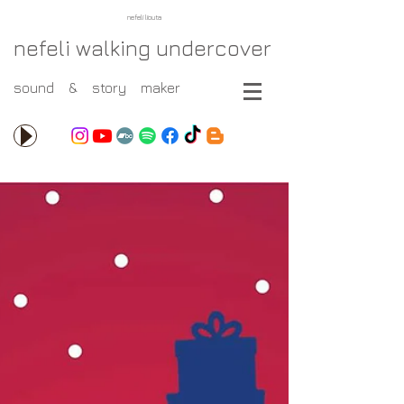
nefeli liouta
nefeli walking undercover
sound & story maker